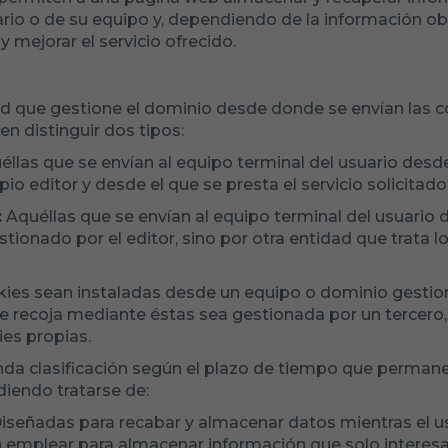
io o de su equipo y, dependiendo de la información obt
y mejorar el servicio ofrecido.
d que gestione el dominio desde donde se envían las co
n distinguir dos tipos:
éllas que se envían al equipo terminal del usuario des
io editor y desde el que se presta el servicio solicitado 
:
Aquéllas que se envían al equipo terminal del usuario
tionado por el editor, sino por otra entidad que trata 
okies sean instaladas desde un equipo o dominio gestio
se recoja mediante éstas sea gestionada por un tercero
es propias.
da clasificación según el plazo de tiempo que perman
diendo tratarse de:
iseñadas para recabar y almacenar datos mientras el u
 emplear para almacenar información que solo interesa