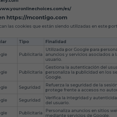
ery.com
www.youronlinechoices.com/es/
 en https://mcontigo.com
ican las cookies que están siendo utilizadas en este por
ular
Tipo
Finalidad
Utilizada por Google para persona
gle
Publicitaria
anuncios y servicios asociados a l
usuario.
Gestiona la autenticación del usua
gle
Publicitaria
personaliza la publicidad en los s
Google.
Refuerza la seguridad de la sesión
gle
Seguridad
protege frente a accesos no auto
Verifica la integridad y autenticid
gle
Seguridad
del usuario.
Personaliza anuncios en sitios we
gle
Publicitaria
mediante servicios de Google.