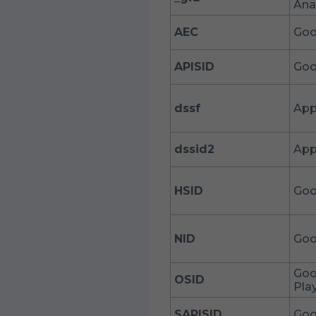
Ana
AEC
Goo
APISID
Goo
dssf
App
dssid2
App
HSID
Goo
NID
Goo
Goo
OSID
Pla
SAPISID
Goo