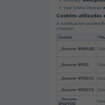
Ghostery:
www.ghost
Your Online Choices:
Cookies utilizadas
A continuación se identif
y función:
Cookie
Tit
__Secure-1PAPISID
Goo
__Secure-1PSID
Goo
__Secure-1PSIDCC
Goo
__Secure-1PSIDTS
Goo
__Secure-
Goo
3PAPISID