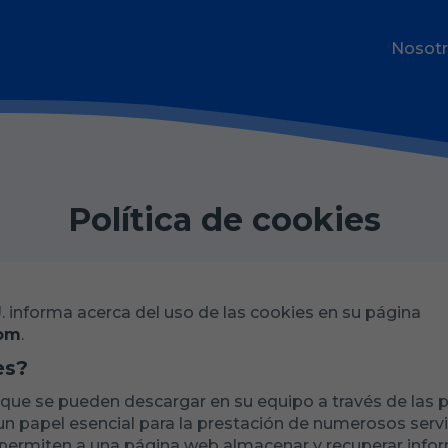
Nosot
Política de cookies
nforma acerca del uso de las cookies en su página
com
.
es?
 que se pueden descargar en su equipo a través de las 
n papel esencial para la prestación de numerosos servi
, permiten a una página web almacenar y recuperar info