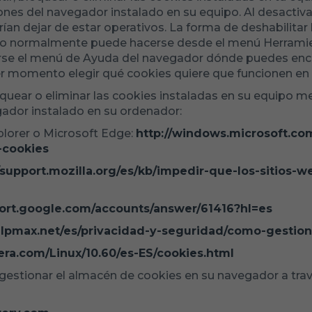
ones del navegador instalado en su equipo. Al desactiva
rían dejar de estar operativos. La forma de deshabilitar 
ro normalmente puede hacerse desde el menú Herramie
se el menú de Ayuda del navegador dónde puedes encon
er momento elegir qué cookies quiere que funcionen en 
quear o eliminar las cookies instaladas en su equipo me
gador instalado en su ordenador:
plorer o Microsoft Edge:
http://windows.microsoft.c
-cookies
//support.mozilla.org/es/kb/impedir-que-los-sitios-
port.google.com/accounts/answer/61416?hl=es
.helpmax.net/es/privacidad-y-seguridad/como-gestion
pera.com/Linux/10.60/es-ES/cookies.html
estionar el almacén de cookies en su navegador a tra