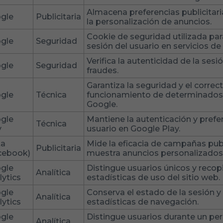
Almacena preferencias publicitari
gle
Publicitaria
la personalización de anuncios.
Cookie de seguridad utilizada par
gle
Seguridad
sesión del usuario en servicios de
Verifica la autenticidad de la sesi
gle
Seguridad
fraudes.
Garantiza la seguridad y el correc
gle
Técnica
funcionamiento de determinados 
Google.
gle
Mantiene la autenticación y prefe
Técnica
y
usuario en Google Play.
ta
Mide la eficacia de campañas publ
Publicitaria
cebook)
muestra anuncios personalizados
gle
Distingue usuarios únicos y recopi
Analítica
lytics
estadísticas de uso del sitio web.
gle
Conserva el estado de la sesión y
Analítica
lytics
estadísticas de navegación.
gle
Distingue usuarios durante un pe
Analítica