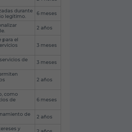
izadas durante
6 meses
o legítimo.
nalizar
2 años
le.
 para el
ervicios
3 meses
 servicios de
3 meses
permiten
sos
2 años
io, como
cios de
6 meses
ionamiento de
2 años
ntereses y
2 años