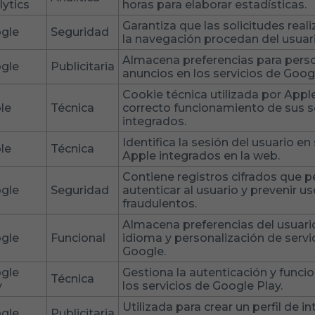
lytics
horas para elaborar estadísticas.
Garantiza que las solicitudes real
gle
Seguridad
la navegación procedan del usuari
Almacena preferencias para perso
gle
Publicitaria
anuncios en los servicios de Goog
Cookie técnica utilizada por Apple
le
Técnica
correcto funcionamiento de sus s
integrados.
Identifica la sesión del usuario en
le
Técnica
Apple integrados en la web.
Contiene registros cifrados que 
gle
Seguridad
autenticar al usuario y prevenir u
fraudulentos.
Almacena preferencias del usuar
gle
Funcional
idioma y personalización de servi
Google.
gle
Gestiona la autenticación y func
Técnica
y
los servicios de Google Play.
Utilizada para crear un perfil de i
gle
Publicitaria