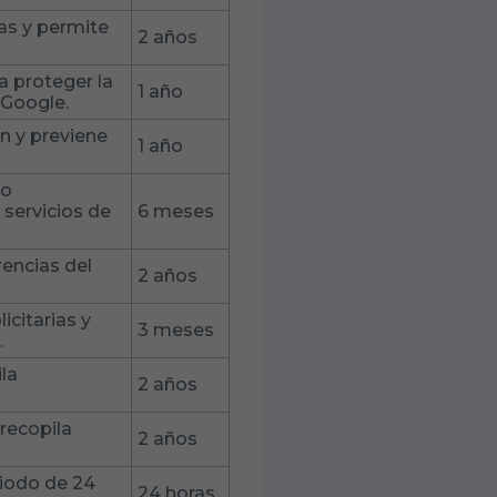
as y permite
2 años
a proteger la
1 año
 Google.
ón y previene
1 año
to
servicios de
6 meses
rencias del
2 años
icitarias y
3 meses
.
la
2 años
 recopila
2 años
riodo de 24
24 horas