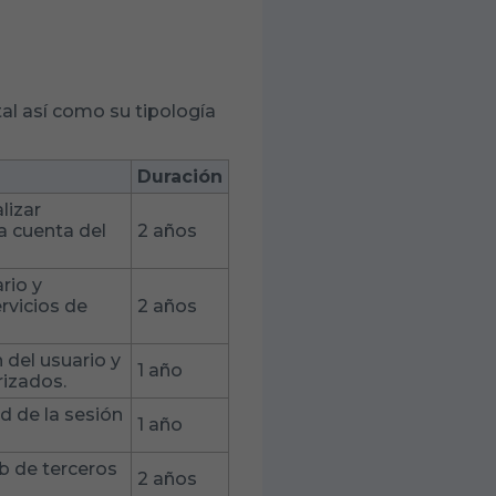
tal así como su tipología
Duración
lizar
a cuenta del
2 años
rio y
ervicios de
2 años
 del usuario y
1 año
rizados.
ad de la sesión
1 año
b de terceros
2 años