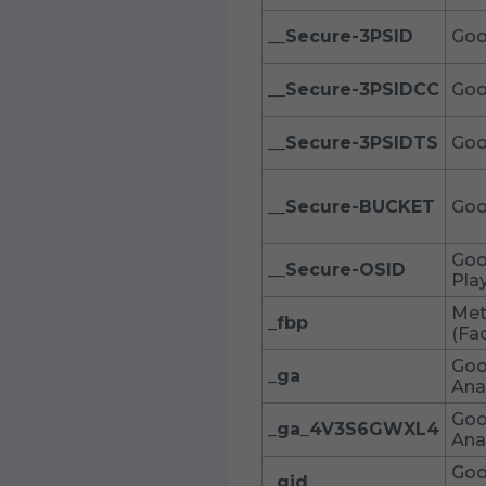
__Secure-3PSID
Goo
__Secure-3PSIDCC
Goo
__Secure-3PSIDTS
Goo
__Secure-BUCKET
Goo
Goo
__Secure-OSID
Pla
Me
_fbp
(Fa
Goo
_ga
Ana
Goo
_ga_4V3S6GWXL4
Ana
Goo
_gid